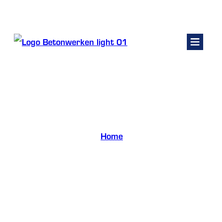
Kelders renoveren
Fundering
Betonwerken
Beton storten
Betonpomp huren
Contact
Home
/
Offerte vragen
Beton storten