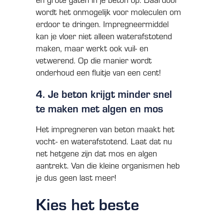
wordt het onmogelijk voor moleculen om
erdoor te dringen. Impregneermiddel
kan je vloer niet alleen waterafstotend
maken, maar werkt ook vuil- en
vetwerend. Op die manier wordt
onderhoud een fluitje van een cent!
4. Je beton krijgt minder snel
te maken met algen en mos
Het impregneren van beton maakt het
vocht- en waterafstotend. Laat dat nu
net hetgene zijn dat mos en algen
aantrekt. Van die kleine organismen heb
je dus geen last meer!
Kies het beste