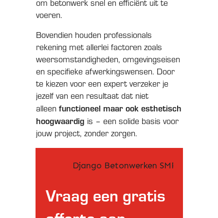
om betonwerk snel en efficiënt uit te
voeren.
Bovendien houden professionals
rekening met allerlei factoren zoals
weersomstandigheden, omgevingseisen
en specifieke afwerkingswensen. Door
te kiezen voor een expert verzeker je
jezelf van een resultaat dat niet
functioneel maar ook esthetisch
alleen
hoogwaardig
is – een solide basis voor
jouw project, zonder zorgen.
Vraag een gratis
offerte aan