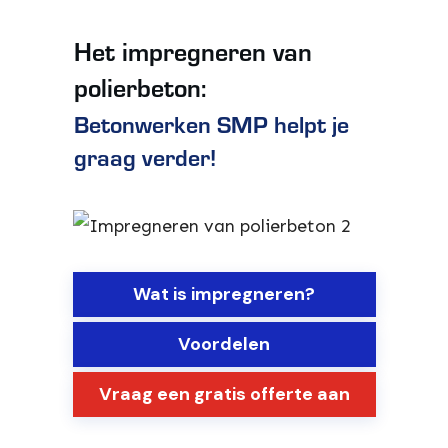
Het impregneren van
polierbeton:
Betonwerken SMP helpt je
graag verder!
Wat is impregneren?
Voordelen
Vraag een gratis offerte aan