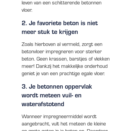
leven van een schitterende betonnen
vloer.
2. Je favoriete beton is niet
meer stuk te krijgen
Zoals hierboven al vermeld, zorgt een
betonvloer impregneren voor sterker
beton. Geen krassen, barstjes of vlekken
meer! Dankzij het makkelijke onderhoud
geniet je van een prachtige egale vloer.
3. Je betonnen oppervlak
wordt meteen vuil- en
waterafstotend
Wanneer impregneermiddel wordt
aangebracht, vult het meteen de kleine
en grote gaten in je beton op. Daardoor