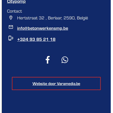
Citypomp
Contact
Hertstraat 32 , Berlaar, 2590, België
info@betonwerkensmp.be
+324 93 85 21 18
Website door Varamedia.be