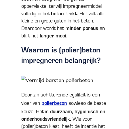
oppervlakte, terwijl impregneermiddel
beton trekt.
volledig in het
Het vult alle
kleine en grote gaten in het beton.
minder poreus
Daardoor wordt het
en
langer mooi
blijft het
.
Waarom is (polier)beton
impregneren belangrijk?
Door z’n schitterende egaliteit is een
polierbeton
vloer van
sowieso de beste
duurzaam, hygiënisch en
keuze. Het is
onderhoudsvriendelijk.
Wie voor
(polier)beton kiest, heeft de intentie het