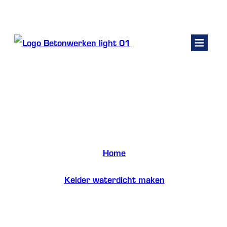
Kelders renoveren
Fundering
Keldermuren waterdicht
Betonwerken
maken
Betonpomp huren
Contact
Home
Offerte vragen
/
Kelder waterdicht maken
/
Keldermuren waterdicht maken