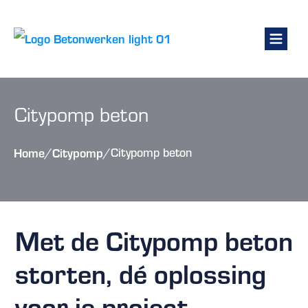
Kelders renoveren
Fundering
Citypomp beton
Betonwerken
Betonpomp huren
Home
Citypomp
/
/
Citypomp beton
Contact
Offerte vragen
Met de Citypomp beton
storten, dé oplossing
voor je project