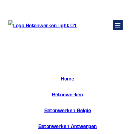
Kelders renoveren
Fundering
Betonwerken zandhoven
Betonwerken
Betonpomp huren
Home
Contact
/
Betonwerken
Offerte vragen
/
Betonwerken België
/
Betonwerken Antwerpen
/