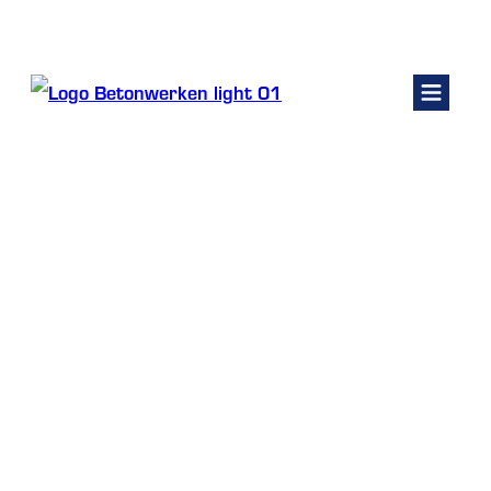
Kelders renoveren
Fundering
Betonwerken
Betonvloeren Antwerpen
Betonpomp huren
Contact
Home
/
Betonvloeren Antwerpen
Offerte vragen