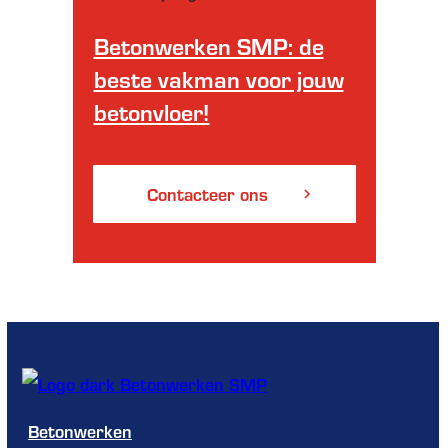
Betonwerken SMP: de
beste vakman voor jouw
betonvloer!
Contacteer ons
Betonwerken