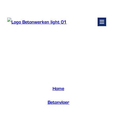
Kelders renoveren
Fundering
Betonvloer garage prijs:
Betonwerken
waarom investeren in een
Betonpomp huren
Contact
kwalitatieve betonvloer loont
Offerte vragen
Home
/
Betonvloer
/
Betonvloer garage prijs: waarom investeren in een