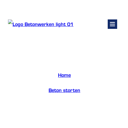
Kelders renoveren
Fundering
Beton storten particulier
Betonwerken
Betonpomp huren
Home
Contact
/
Beton storten
Offerte vragen
/
Beton storten particulier