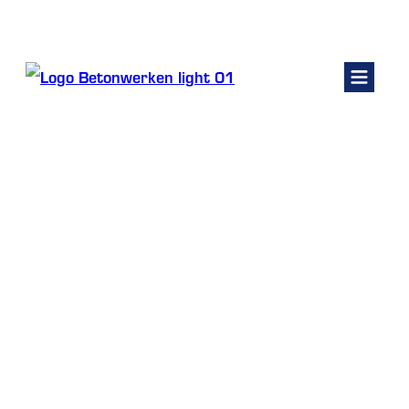
Kelders renoveren
Fundering
Betonwerken
Beton laten storten
Betonpomp huren
Contact
Home
Beton storten
/
/
Beton laten storten
Offerte vragen