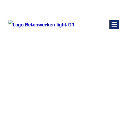
Kelders renoveren
Fundering
Betonwerken
Beton laten polieren prijs
Betonpomp huren
Contact
Home
Beton polieren
/
/
Beton laten polieren prijs
Offerte vragen